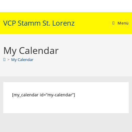
Zum
Inhalt
springen
VCP Stamm St. Lorenz
Menü
My Calendar
>
My Calendar
[my_calendar id=”my-calendar”]