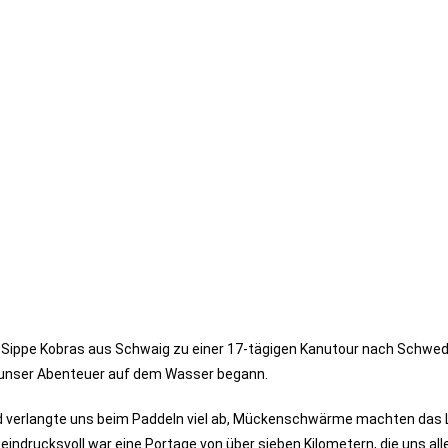
r-Sippe Kobras aus Schwaig zu einer 17-tägigen Kanutour nach Schwe
o unser Abenteuer auf dem Wasser begann.
ind verlangte uns beim Paddeln viel ab, Mückenschwärme machten da
drucksvoll war eine Portage von über sieben Kilometern, die uns allen