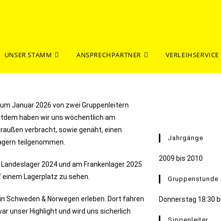
UNSER STAMM
ANSPRECHPARTNER
VERLEIHSERVICE
 zum Januar 2026 von zwei Gruppenleitern
itdem haben wir uns wöchentlich am
 draußen verbracht, sowie genäht, einen
Jahrgänge
agern teilgenommen.
2009 bis 2010
m Landeslager 2024 und am Frankenlager 2025
uf einem Lagerplatz zu sehen.
Gruppenstunde
 in Schweden & Norwegen erleben. Dort fahren
Donnerstag 18:30 b
r unser Highlight und wird uns sicherlich
Sippenleiter